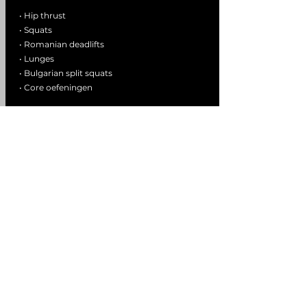
• Hip thrust
• Squats
• Romanian deadlifts
• Lunges
• Bulgarian split squats
• Core oefeningen
4
Wanneer?
Dinsdag 19:00-19:55
Woensdag 20:00-20:55
Zaterdag 10:00-10:55
ADRES
Boulevard Heuvelink 102, 6828KT Arnhem